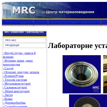
Продукція
:
Сходи
Огорожі
Вхідні группи, навіси, козирки
Скл
MRC ІНЖИНІРИНГ І ВИРОБНИЦТВО
ПРО НАС
Лабораторне уст
ПРОДУКЦІЯ
- Вхідні групи - навіси й
козирки
- Вітрини, вікна, двері,
перегородки
- Сходи
- Огорожі, поручні, перила
- Релінги/Ручки
- Тросові системи
- Металоконструкції
- Склоконструкції
- Збірні конструкції
- Лиття
- Ковка
- Деревообробка
- Суднобудування