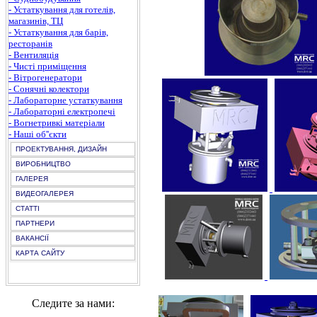
- Устаткування для готелів,
магазинів, ТЦ
- Устаткування для барів,
ресторанів
- Вентиляція
- Чисті приміщення
- Вітрогенератори
- Сонячні колектори
- Лабораторне устаткування
- Лабораторні електропечі
- Вогнетривкі матеріали
- Наші об''єкти
ПРОЕКТУВАННЯ, ДИЗАЙН
ВИРОБНИЦТВО
ГАЛЕРЕЯ
ВИДЕОГАЛЕРЕЯ
СТАТТІ
ПАРТНЕРИ
ВАКАНСІЇ
КАРТА САЙТУ
Следите за нами: