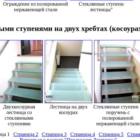
Ограждение из полированной
Cтеклянные ступени
нержавеющей стали
лестницы"
ыми ступенями на двух хребтах (косоура
Двухкосоурная
Лестница на двух
Стеклянные ступени 
лестница со
косоурах
поручень с
стеклянными
полированной
ступенями
нержавеющей стали
ица 1
Страница 2
Страница 3
Страница 4
Страница 5
Стран
Вернуться к разделу "Продукция: Лестницы"