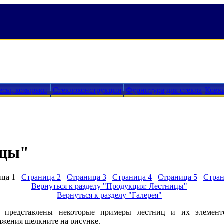
есы, козырьки
Стеклоконструкции
Фурнитура для стекла
Ковк
ицы"
ица 1
Страница 2
Страница 3
Страница 4
Страница 5
Стран
Вернуться к разделу "Продукция: Лестницы"
Вернуться к разделу "Галерея"
представлены некоторые примеры лестниц и их элементов
ажения щелкните на рисунке.