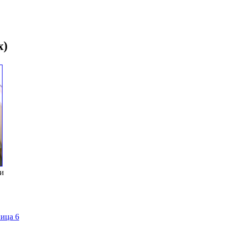
х)
и
ица 6