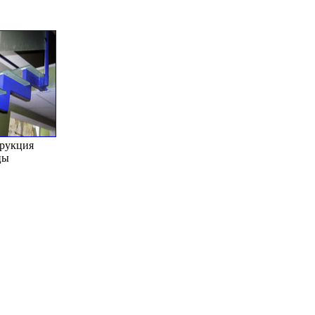
рукция
цы