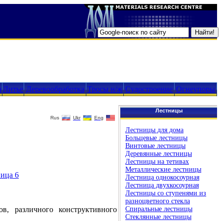
а
Литье
Деревообработка
Тросы н/ж
Судостроение
Огнеупоры
Лестницы
Rus
Ukr
Eng
Лестницы для дома
Больцевые лестницы
Винтовые лестницы
Деревянные лестницы
Лестницы на тетивах
Металлические лестницы
ица 6
Лестница однокосоурная
Лестница двухкосоурная
Лестницы со ступенями из
разноцветного стекла
, различного конструктивного
Спиральные лестницы
Стеклянные лестницы