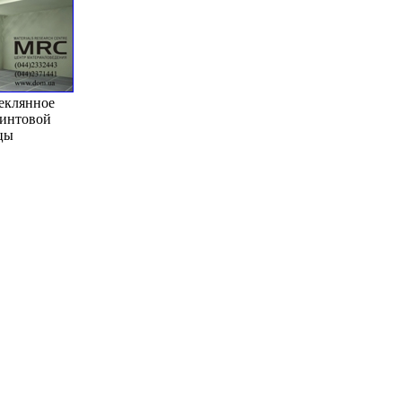
теклянное
винтовой
цы