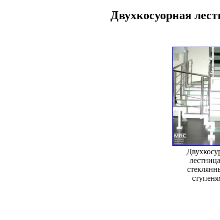
Двухкосуорная лест
Двухкосу
лестница
стеклянн
ступеня