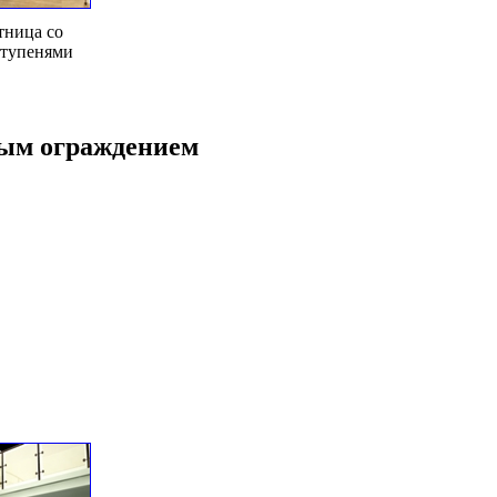
тница со
ступенями
ным ограждением