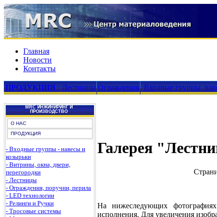
Главная
Новости
Контакты
ПРОДУКЦИЯ
:
Лестницы
Ограждения
Входные группы, нав
MRC ИНЖИНИРИНГ И
ПРОИЗВОДСТВО
О НАС
ПРОДУКЦИЯ
Галерея "Лестн
- Входные группы - навесы и
козырьки
- Витрины, окна, двери,
Стран
перегородки
- Лестницы
- Ограждения, поручни, перила
- LED технологии
- Релинги и Ручки
На нижеследующих фотографиях 
- Тросовые системы
исполнения. Для увеличения изобр