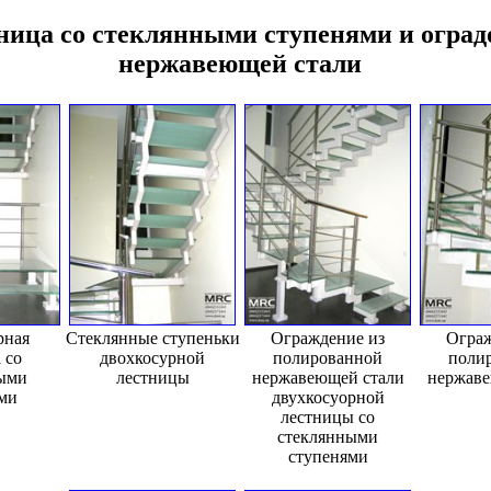
ница со стеклянными ступенями и оград
нержавеющей стали
рная
Стеклянные ступеньки
Ограждение из
Ограж
 со
двохкосурной
полированной
поли
ыми
лестницы
нержавеющей стали
нержаве
ми
двухкосуорной
лестницы со
стеклянными
ступенями