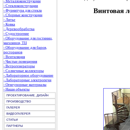
- Металлоконструкции
- Стеклоконструкции
Винтовая л
- Фурнитура для стекла
- Сборные конструкции
- Литье
- Ковка
- Деревообработка
- Судостроение
- Оборудование для гостиниц,
магазинов, ТЦ
- Оборудование для баров,
ресторанов
- Вентиляция
- Чистые помещения
- Ветрогенераторы
- Солнечные коллекторы
- Лабораторное оборудование
- Лабораторные электропечи
- Огнеупорные материалы
- Наши объекты
ПРОЕКТИРОВАНИЕ, ДИЗАЙН
ПРОИЗВОДСТВО
ГАЛЕРЕЯ
ВИДЕОГАЛЕРЕЯ
СТАТЬИ
ПАРТНЕРЫ