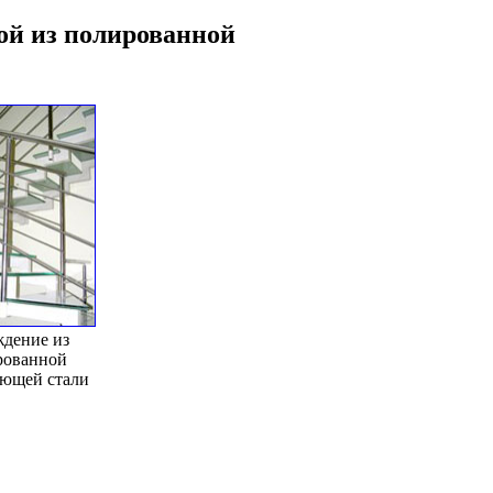
ой из полированной
дение из
рованной
ющей стали