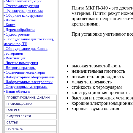
- Металлоконструкции
- Стеклоконструкции
Плита МКРП-340 - это доста
- Фурнитура для стекла
материал. Плиты режут ножов
- Сборные конструкции
приклеивают неорганическим
- Литье
креплениями.
- Ковка
- Деревообработка
При установке учитывают во
- Судостроение
- Оборудование для гостиниц,
магазинов, ТЦ
- Оборудование для баров,
ресторанов
- Вентиляция
- Чистые помещения
высокая термостойкость
- Ветрогенераторы
незначительная плотность
- Солнечные коллекторы
низкая теплопроводность
- Лабораторное оборудование
малая теплоемкость
- Лабораторные электропечи
- Огнеупорные материалы
стойкость к термоударам
- Наши объекты
конструкционная прочность
быстрая и несложная установ
ПРОЕКТИРОВАНИЕ, ДИЗАЙН
хорошие электроизоляционны
ПРОИЗВОДСТВО
хорошая звукоизоляция
ГАЛЕРЕЯ
ВИДЕОГАЛЕРЕЯ
СТАТЬИ
ПАРТНЕРЫ