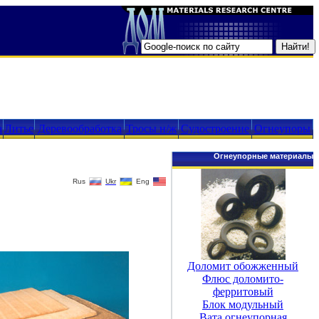
а
Литье
Деревообработка
Тросы н/ж
Судостроение
Огнеупоры
Огнеупорные материалы
Rus
Ukr
Eng
Доломит обожженный
Флюс доломито-
ферритовый
Блок модульный
Вата огнеупорная