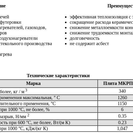
ние
Преимущес
печей
эффективная теплоизоляция с
 футеровки
сокращение расхода керамиче
гревателей, газоходов,
снижение металлоемкости кон
ров
снижение трудоемкости монта
воздухонагреватели
долговечность
стекольного производства
не содержит асбест
агрева
Технические характеристики
Марка
Плита МКРП
3
340
олее, кг / м
рименения максимальная, ° С
1260
лительного применения, °С
1150
ри 1000 °С, не более, %
6
2
0.35
разрыв, Н/мм
ть при 600 °С, не более, Вт/(м К)
0.23
ри 1000 °С, кДж/(кг К)
1,047