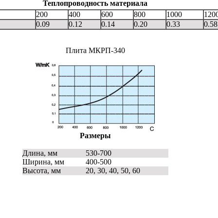
Теплопроводность материала
200
400
600
800
1000
120
0.09
0.12
0.14
0.20
0.33
0.58
Плита МКРП-340
Размеры
Длина, мм
530-700
Ширина, мм
400-500
Высота, мм
20, 30, 40, 50, 60