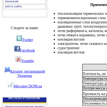
ВАКАНСИИ
Примене
КАРТА САЙТА
теплоизоляция термических 
термокомпенсационные слои
изоляционные слои воздухона
дымовых труб, теплогенерато
Следите за нами:
печи риформинга, катализа, 
печи обжига керамики, печи 
изоляция котлов
Twitter
электропечи, печи газового н
судостроение
Facebook
изоляция котлов
Youtube
Каталог организаций
Плотность, не б
Украины
Температура п
Температура д
Магазин DOM.ua
Потеря массы п
Прочность на 
Теплопроводнос
MRC НАУКА И ТЕХНОЛОГИИ
Теплоемкость п
Научно-технологические проекты