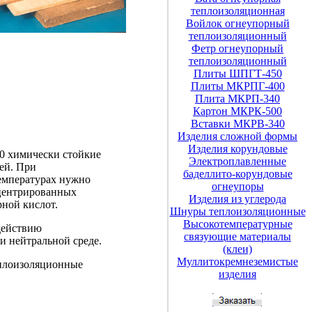
теплоизоляционная
Войлок огнеупорный
теплоизоляционный
Фетр огнеупорный
теплоизоляционный
Плиты ШПГТ-450
Плиты МКРПГ-400
Плита МКРП-340
Картон МКРК-500
Вставки МКРВ-340
Изделия сложной формы
Изделия корундовые
 химически стойкие
Электроплавленные
ей. При
баделлито-корундовые
емпературах нужно
огнеупоры
нцентрированных
Изделия из углерода
ной кислот.
Шнуры теплоизоляционные
Высокотемпературные
действию
связующие материалы
и нейтральной среде.
(клеи)
Муллитокремнеземистые
еплоизоляционные
изделия