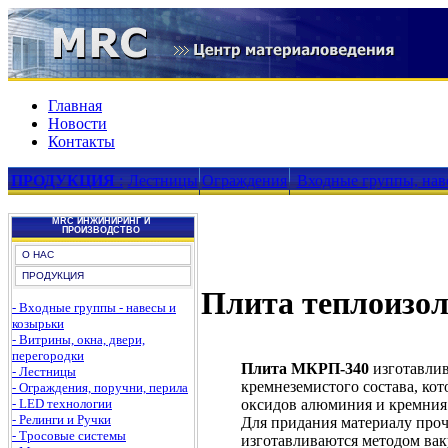
Главная
Новости
Контакты
ПРОДУКЦИЯ
:
Лестницы
Ограждения
Входные группы, нав
MRC ИНЖИНИРИНГ И
ПРОИЗВОДСТВО
О НАС
ПРОДУКЦИЯ
Плита теплоизо
- Входные группы - навесы и
козырьки
- Витрины, окна, двери,
перегородки
Плита МКРП-340
изготавлив
- Лестницы
кремнеземистого состава, кот
- Ограждения, поручни, перила
оксидов алюминия и кремния 
- LED технологии
- Релинги и Ручки
Для придания материалу проч
- Тросовые системы
изготавливаются методом вак