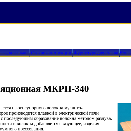
есы, козырьки
Стеклоконструкции
Фурнитура для стекла
Ковк
ляционная МКРП-340
ается из огнеупорного волокна муллито-
орое производится плавкой в электрической печи
с последующим образование волокна методом раздува.
ности в волокна добавляется связующее, изделия
уумного прессования.