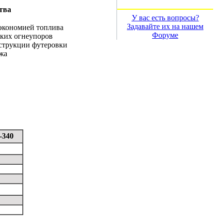
тва
У вас есть вопpосы?
Задавайте их на нашем
 экономией топлива
Форуме
ских огнеупоров
струкции футеровки
жа
-340