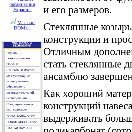
организаций
и его размеров.
Украины
Магазин
Стеклянные козырь
DOM.ua
конструкции и про
MRC НАУКА И
ТЕХНОЛОГИИ
Отличным дополнен
Научно-
технологические
стать стеклянные д
проекты
ЛИЧНОСТИ НАУКИ
ансамблю завершен
Международные
исследования и
образование
Как хороший матер
Методы испытаний и
исследований
конструкций навеса
Стандартизация и
сертификация
выдерживать больши
НАНОТЕХНОЛОГИИ
НОВАЯ ЭНЕРГЕТИКА
поликарбонат (сот
СТАТЬИ НАУКА И