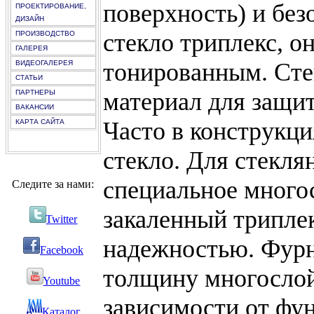
поверхность) и бе
ПРОЕКТИРОВАНИЕ,
ДИЗАЙН
стекло триплекс, о
ПРОИЗВОДСТВО
ГАЛЕРЕЯ
тонированным. Сте
ВИДЕОГАЛЕРЕЯ
СТАТЬИ
материал для защит
ПАРТНЕРЫ
ВАКАНСИИ
Часто в конструкци
КАРТА САЙТА
стекло. Для стекля
специальное многос
Следите за нами:
закаленный триплек
Twitter
надежностью. Фурн
Facebook
толщину многослой
Youtube
зависимости от фун
Каталог