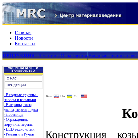
Главная
Новости
Контакты
ПРОДУКЦИЯ
:
Лестницы
Ограждения
Входные группы, наве
MRC ИНЖИНИРИНГ И
ПРОИЗВОДСТВО
О НАС
ПРОДУКЦИЯ
- Входные группы -
Rus
Ukr
Eng
навесы и козырьки
- Витрины, окна,
Ко
двери, перегородки
- Лестницы
- Ограждения,
поручни, перила
- LED технологии
Конструкция коз
- Релинги и Ручки