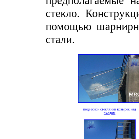
предполагаемые на
стекло. Конструкц
помощью шарнирно
стали.
подвесной стекляннй козырек над
входом