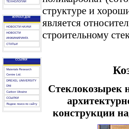
ТЕХНОЛОГИИ
структуре и хорош
ЖУРНАЛ ДОМ
является относител
НОВОСТИ НАУКИ
строительному стек
НОВОСТИ
ИНЖИНИРИНГА
СТАТЬИ
CCЫЛКИ
Ко
Materials Research
Centre Ltd.
DREXEL UNIVERSITY
Стеклокозырек н
DNI
Carbon Ukraine
архитектурн
ССЫЛКИ
Яндекс поиск по сайту
конструкции на