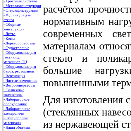
- Тросовые системы
расчётом прочност
- Металлоконструкции
- Стеклоконструкции
- Фурнитура для
нормативным нагру
стекла
- Сборные
конструкции
современных све
- Литье
- Ковка
материалам относя
- Деревообработка
- Судостроение
- Оборудование для
стекло и полика
гостиниц,
магазинов, ТЦ
- Оборудование для
большие нагруз
баров, ресторанов
- Вентиляция
повышенными термо
- Чистые помещения
- Ветрогенераторы
- Солнечные
коллекторы
Для изготовления с
- Лабораторное
оборудование
(стеклянных навесо
- Лабораторные
электропечи
- Огнеупорные
из нержавеющей ст
материалы
- Наши объекты